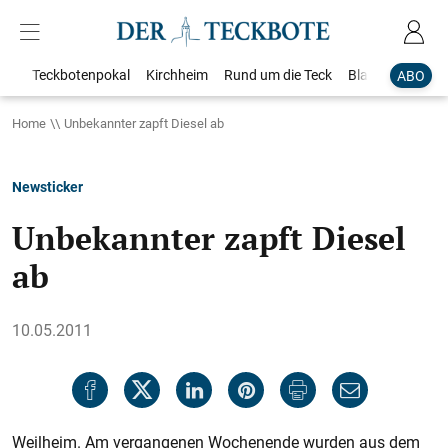
Teckbotenpokal
Kirchheim
Rund um die Teck
Blaulicht
Loka
ABO
Home
Unbekannter zapft Diesel ab
Newsticker
Unbekannter zapft Diesel
ab
10.05.2011
Weilheim. Am vergangenen Wochenende wurden aus dem