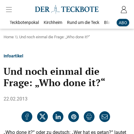
Teckbotenpokal
Kirchheim
Rund um die Teck
Blaulicht
Loka
ABO
Home
Und noch einmal die Frage: „Who done it?“
Infoartikel
Und noch einmal die
Frage: „Who done it?“
22.02.2013
„Who done it?“ oder zu deutsch: „Wer hat es getan?“ lautet