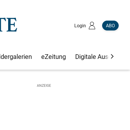
Login
ABO
ldergalerien
eZeitung
Digitale Ausgaben