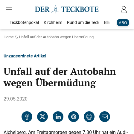
Teckbotenpokal
Kirchheim
Rund um die Teck
Blaulicht
Loka
ABO
Home
Unfall auf der Autobahn wegen Übermüdung
Unzugeordnete Artikel
Unfall auf der Autobahn
wegen Übermüdung
29.05.2020
Aichelberg. Am Freitagmorgen gegen 7.30 Uhr hat ein Audi-