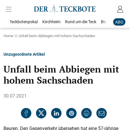
Teckbotenpokal
Kirchheim
Rund um die Teck
Blaulicht
Loka
ABO
Home
Unfall beim Abbiegen mit hohem Sachschaden
Unzugeordnete Artikel
Unfall beim Abbiegen mit
hohem Sachschaden
30.07.2021
Beuren. Den Gegenverkehr übersehen hat eine 57-jährige