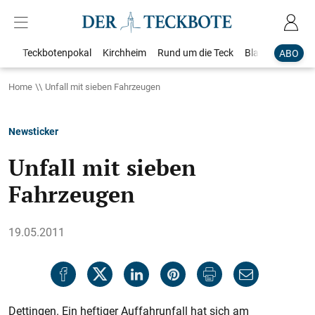
Teckbotenpokal
Kirchheim
Rund um die Teck
Blaulicht
Loka
ABO
Home
Unfall mit sieben Fahrzeugen
Newsticker
Unfall mit sieben
Fahrzeugen
19.05.2011
Dettingen. Ein heftiger Auffahrunfall hat sich am