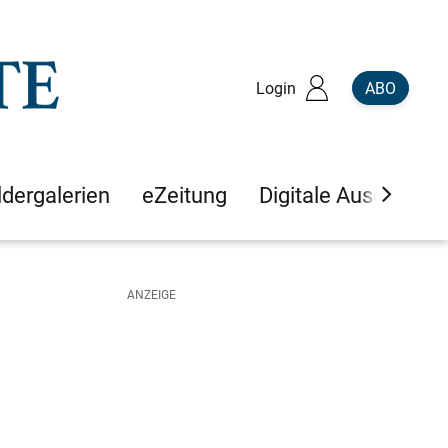
Login
ABO
ldergalerien
eZeitung
Digitale Ausgaben