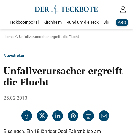
Teckbotenpokal
Kirchheim
Rund um die Teck
Blaulicht
Loka
ABO
Home
Unfallverursacher ergreift die Flucht
Newsticker
Unfallverursacher ergreift
die Flucht
25.02.2013
Bissingen. Ein 18-jähriger Opel-Fahrer blieb am