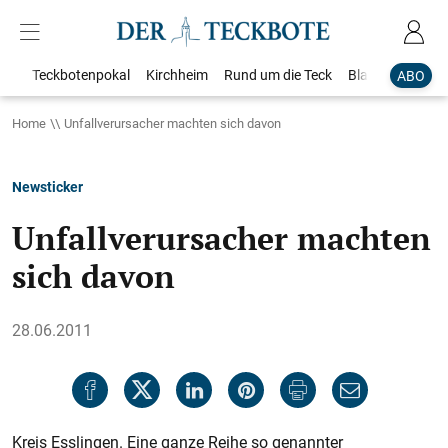
Teckbotenpokal
Kirchheim
Rund um die Teck
Blaulicht
Loka
ABO
Home
Unfallverursacher machten sich davon
Newsticker
Unfallverursacher machten
sich davon
28.06.2011
Kreis Esslingen. Eine ganze Reihe so genannter