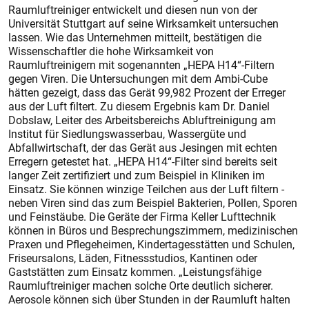
Raumluftreiniger entwickelt und diesen nun von der
Universität Stuttgart auf seine Wirksamkeit untersuchen
lassen. Wie das Unternehmen mitteilt, bestätigen die
Wissenschaftler die hohe Wirksamkeit von
Raumluftreinigern mit sogenannten „HEPA H14“-Filtern
gegen Viren. Die Untersuchungen mit dem Ambi-Cube
hätten gezeigt, dass das Gerät 99,982 Prozent der Erreger
aus der Luft filtert. Zu diesem Ergebnis kam Dr. Daniel
Dobslaw, Leiter des Arbeitsbereichs Abluftreinigung am
Institut für Siedlungswasserbau, Wassergüte und
Abfallwirtschaft, der das Gerät aus Jesingen mit echten
Erregern getestet hat. „HEPA H14“-Filter sind bereits seit
langer Zeit zertifiziert und zum Beispiel in Kliniken im
Einsatz. Sie können winzige Teilchen aus der Luft filtern -
neben Viren sind das zum Beispiel Bakterien, Pollen, Sporen
und Feinstäube. Die Geräte der Firma Keller Lufttechnik
können in Büros und Besprechungszimmern, medizinischen
Praxen und Pflegeheimen, Kindertagesstätten und Schulen,
Friseursalons, Läden, Fitnessstudios, Kantinen oder
Gaststätten zum Einsatz kommen. „Leistungsfähige
Raumluftreiniger machen solche Orte deutlich sicherer.
Aerosole können sich über Stunden in der Raumluft halten