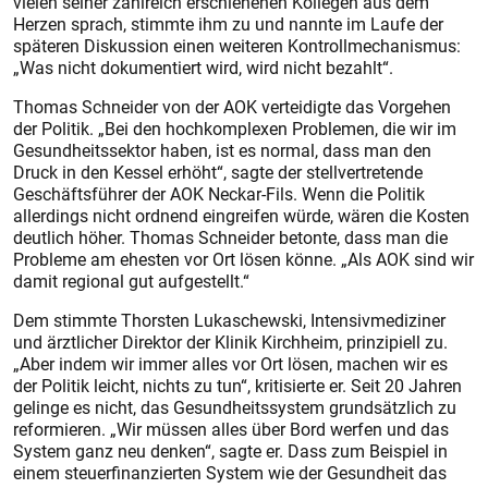
vielen seiner zahlreich erschienenen Kollegen aus dem
Herzen sprach, stimmte ihm zu und nannte im Laufe der
späteren Diskussion einen weiteren Kontrollmechanismus:
„Was nicht dokumentiert wird, wird nicht bezahlt“.
Thomas Schneider von der AOK verteidigte das Vorgehen
der Politik. „Bei den hochkomplexen Problemen, die wir im
Gesundheitssektor haben, ist es normal, dass man den
Druck in den Kessel erhöht“, sagte der stellvertretende
Geschäftsführer der AOK Neckar-Fils. Wenn die Politik
allerdings nicht ordnend eingreifen würde, wären die Kosten
deutlich höher. Thomas Schneider betonte, dass man die
Probleme am ehesten vor Ort lösen könne. „Als AOK sind wir
damit regional gut aufgestellt.“
Dem stimmte Thorsten Lukaschewski, Intensivmediziner
und ärztlicher Direktor der Klinik Kirchheim, prinzipiell zu.
„Aber indem wir immer alles vor Ort lösen, machen wir es
der Politik leicht, nichts zu tun“, kritisierte er. Seit 20 Jahren
gelinge es nicht, das Gesundheitssystem grundsätzlich zu
reformieren. „Wir müssen alles über Bord werfen und das
System ganz neu denken“, sagte er. Dass zum Beispiel in
einem steuerfinanzierten System wie der Gesundheit das