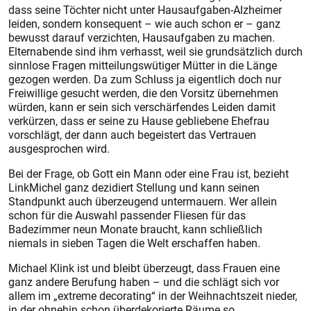
dass seine Töchter nicht unter Hausaufgaben-Alzheimer
leiden, sondern konsequent – wie auch schon er – ganz
bewusst darauf verzichten, Hausaufgaben zu machen.
Elternabende sind ihm verhasst, weil sie grundsätzlich durch
sinnlose Fragen mitteilungswütiger Mütter in die Länge
gezogen werden. Da zum Schluss ja eigentlich doch nur
Freiwillige gesucht werden, die den Vorsitz übernehmen
würden, kann er sein sich verschärfendes Leiden damit
verkürzen, dass er seine zu Hause gebliebene Ehefrau
vorschlägt, der dann auch begeistert das Vertrauen
ausgesprochen wird.
Bei der Frage, ob Gott ein Mann oder eine Frau ist, bezieht
LinkMichel ganz dezidiert Stellung und kann seinen
Standpunkt auch überzeugend untermauern. Wer allein
schon für die Auswahl passender Fliesen für das
Badezimmer neun Monate braucht, kann schließlich
niemals in sieben Tagen die Welt erschaffen haben.
Michael Klink ist und bleibt überzeugt, dass Frauen eine
ganz andere Berufung haben – und die schlägt sich vor
allem im „extreme decorating“ in der Weihnachtszeit nieder,
in der ohnehin schon überdekorierte Räume so