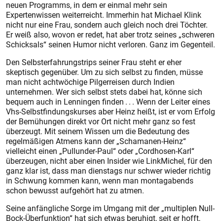
neuen Programms, in dem er einmal mehr sein
Expertenwissen weiterreicht. Immerhin hat Michael Klink
nicht nur eine Frau, sondern auch gleich noch drei Töchter.
Er weiß also, wovon er redet, hat aber trotz seines „schweren
Schicksals“ seinen Humor nicht verloren. Ganz im Gegenteil.
Den Selbsterfahrungstrips seiner Frau steht er eher
skeptisch gegenüber. Um zu sich selbst zu finden, müsse
man nicht achtwöchige Pilgerreisen durch Indien
unternehmen. Wer sich selbst stets dabei hat, könne sich
bequem auch in Lenningen finden . . . Wenn der Leiter eines
Vhs-Selbstfindungskurses aber Heinz heißt, ist er vom Erfolg
der Bemühungen direkt vor Ort nicht mehr ganz so fest
überzeugt. Mit seinem Wissen um die Bedeutung des
regelmäßigen Atmens kann der „Schamanen-Heinz“
vielleicht einen „Pullunder-Paul“ oder „Cordhosen-Karl“
überzeugen, nicht aber einen Insider wie LinkMichel, für den
ganz klar ist, dass man dienstags nur schwer wieder richtig
in Schwung kommen kann, wenn man montagabends
schon bewusst aufgehört hat zu atmen.
Seine anfängliche Sorge im Umgang mit der „multiplen Null-
Bock-Überfunktion“ hat sich etwas beruhigt, seit er hofft,