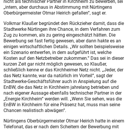
nicht als technischer Partner in Kirchheim zu bewerben, sei
„intern, aber durchaus in Abstimmung mit Nürtingens
Oberbürgermeister Otmar Heirich gefallen“, sagt er.
Volkmar Klaußer begründet den Rückzieher damit, dass die
Stadtwerke Nürtingen ihre Chance, in dem Verfahren zum
Zug zu kommen, als zu gering eingeschätzt hätten. Die
Bewerbung sei fast fertig gewesen, aber dann hakte es an
einigen wirtschaftlichen Details. „Wir sollten beispielsweise
ein Szenario entwerfen, in dem aufgeführt ist, welche
Kosten auf den Netzbetreiber zukommen.“ Das sei in dieser
kurzen Zeit gar nicht möglich gewesen, so Klaußer,
schließlich kenne er das Kirchheimer Netz nicht. „Jeder, der
das Netz kannte, war da natürlich im Vorteil“, sagt der
Stadtwerke-Geschäftsführer auch in Anspielung auf die
EnBW, die das Netz in Kirchheim jahrelang betrieben und
nach eigener Aussage ebenfalls technischer Partner in der
„Ener­gie Kirchheim“ werden will. „Wenn Sie sehen, was die
EnBW in Kirchheim für eine Präsenz hat, muss man seine
Chancen realistisch abwägen“.
Nürtingens Oberbürgermeister Otmar Heirich hatte in einem
Telefonat, das er nach dem Scheitern der Bewerbung mit