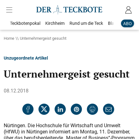
Teckbotenpokal
Kirchheim
Rund um die Teck
Blaulicht
Loka
ABO
Home
Unternehmergeist gesucht
Unzugeordnete Artikel
Unternehmergeist gesucht
08.12.2018
Nürtingen. Die Hochschule für Wirtschaft und Umwelt
(HfWU) in Nürtingen informiert am Montag, 11. Dezember,
über das berufsbegleitende „Master of Business“-Programm