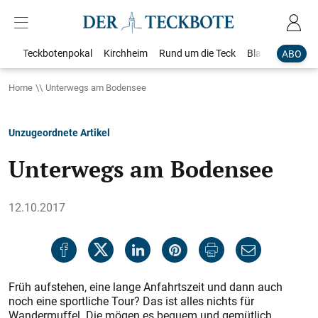
Teckbotenpokal
Kirchheim
Rund um die Teck
Blaulicht
Loka
ABO
Home
Unterwegs am Bodensee
Unzugeordnete Artikel
Unterwegs am Bodensee
12.10.2017
Früh aufstehen, eine lange Anfahrtszeit und dann auch
noch eine sportliche Tour? Das ist alles nichts für
Wandermuffel. Die mögen es bequem und gemütlich,