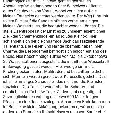
Rastmöglichkeit mit Grillstelle, geht es den steilen
Abenteuerpfad entlang bergab über Wurzelwerk. Hier ist
gutes Schuhwerk von Vorteil, wobei vor allem auf die
kleinen Entdecker geachtet werden sollte. Der Weg führt mit
tollem Blick auf die Sandsteinfelsen vorbei an einigen
kleinen Wasserfällen, die beobachtet werden können. Die
steile Eisentreppe ist der Einstieg zu unserem eigentlichen
Ziel - der Schelmenklinge, ein absolutes Kleinod. Hier
schlängelt sich der gleichnamige Bach das faszinierende
Tal entlang. Die Felsen und Hänge oberhalb haben ihren
Charme, die Besonderheit befindet sich jedoch entlang des
Bachs. Hier haben findige Tüftler von Mai bis Oktober etwa
30 Wasserstationen ausgestellt, die mithilfe der Wasserkraft
in Bewegung gesetzt werden. Hier wird gehämmert,
Kirchenglocken läuten, Mühlräder und Leuchttürme drehen
sich, Murmeln werden gerollt oder Karussells gedreht. Das
ist ein einmaliges Schauspiel, das nicht nur die Kleinsten
fasziniert. Das Tal liegt wunderbar im Schatten und
empfiehlt sich für heiße Tage. Zudem gibt es genügend
Sitzmöglichkeiten entlang des etwa 600 Meter langen
Pfads, um eine Rast einzulegen. Am unteren Ende kann man
im Bach eine kleine Abkühlung bekommen, während sich
andere am Sandstein-Rutschfelsen versuchen. Barrierefrei