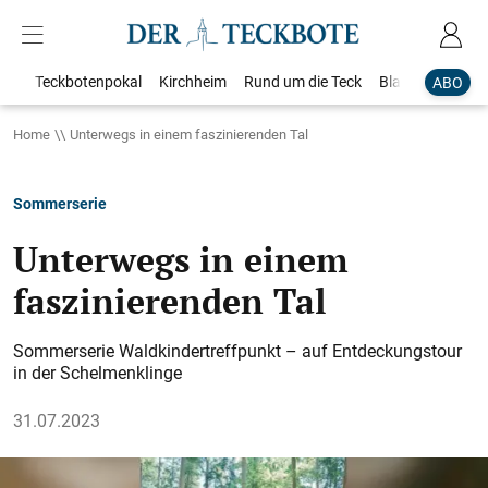
Teckbotenpokal
Kirchheim
Rund um die Teck
Blaulicht
Loka
ABO
Home
Unterwegs in einem faszinierenden Tal
Sommerserie
Unterwegs in einem
faszinierenden Tal
Sommerserie Waldkindertreffpunkt – auf Entdeckungstour
in der Schelmenklinge
31.07.2023