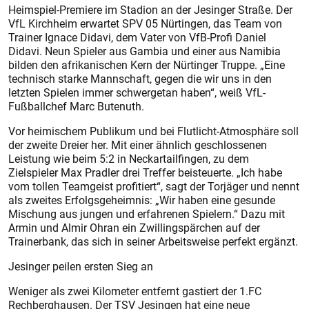
Heimspiel-Premiere im Stadion an der Jesinger Straße. Der
VfL Kirchheim erwartet SPV 05 Nürtingen, das Team von
Trainer Ignace Didavi, dem Vater von VfB-Profi Daniel
Didavi. Neun Spieler aus Gambia und einer aus Namibia
bilden den afrikanischen Kern der Nürtinger Truppe. „Eine
technisch starke Mannschaft, gegen die wir uns in den
letzten Spielen immer schwergetan haben“, weiß VfL-
Fußballchef Marc Butenuth.
Vor heimischem Publikum und bei Flutlicht-Atmosphäre soll
der zweite Dreier her. Mit einer ähnlich geschlossenen
Leistung wie beim 5:2 in Neckartailfingen, zu dem
Zielspieler Max Pradler drei Treffer beisteuerte. „Ich habe
vom tollen Teamgeist profitiert“, sagt der Torjäger und nennt
als zweites Erfolgsgeheimnis: „Wir haben eine gesunde
Mischung aus jungen und erfahrenen Spielern.“ Dazu mit
Armin und Almir Ohran ein Zwillingspärchen auf der
Trainerbank, das sich in seiner Arbeitsweise perfekt ergänzt.
Jesinger peilen ersten Sieg an
Weniger als zwei Kilometer entfernt gastiert der 1.FC
Rechberghausen. Der TSV Jesingen hat eine neue