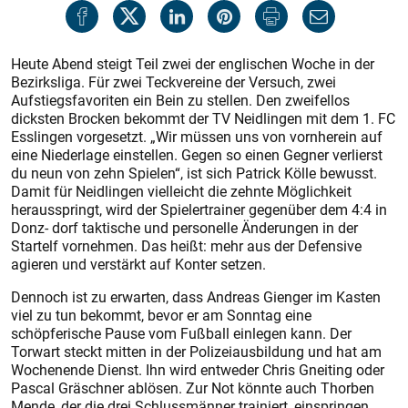
Heute Abend steigt Teil zwei der englischen Woche in der
Bezirksliga. Für zwei Teckvereine der Versuch, zwei
Aufstiegsfavoriten ein Bein zu stellen. Den zweifellos
dicksten Brocken bekommt der TV Neidlingen mit dem 1. FC
Esslingen vorgesetzt. „Wir müssen uns von vornherein auf
eine Niederlage einstellen. Gegen so einen Gegner verlierst
du neun von zehn Spielen“, ist sich Patrick Kölle bewusst.
Damit für Neidlingen vielleicht die zehnte Möglichkeit
herausspringt, wird der Spielertrainer gegenüber dem 4:4 in
Donz- dorf taktische und personelle Änderungen in der
Startelf vornehmen. Das heißt: mehr aus der Defensive
agieren und verstärkt auf Konter setzen.
Dennoch ist zu erwarten, dass Andreas Gienger im Kasten
viel zu tun bekommt, bevor er am Sonntag eine
schöpferische Pause vom Fußball einlegen kann. Der
Torwart steckt mitten in der Polizeiausbildung und hat am
Wochenende Dienst. Ihn wird entweder Chris Gneiting oder
Pascal Gräschner ablösen. Zur Not könnte auch Thorben
Mende, der die drei Schlussmänner trainiert, einspringen.