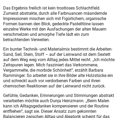
Das Ergebnis freilich ist kein trostloses Schlachtfeld.
Zumeist abstrakte, durch alle Farbnuancen mäandernde
Impressionen mischen sich mit Figürlichem, organische
Formen bannen den Blick, gedeckte Pastelltöne lassen
einzelne Werke mit den Ausfachungen der alten Mauern
verschmelzen und amorphe Tiefe lädt ein zum
betrachtenden Verweilen.
Ein bunter Technik- und Materialmix bestimmt die Arbeiten:
Sand, Seil, Stein, Stoff – auf der Leinwand ist dem Sextett
auf dem Weg weg vom Alltag jedes Mittel recht. „Ich möchte
Zeitspuren legen. Mich fasziniert das Verkommene,
Vergammelte, die morbide Schönheit“, erzählt Barbara
Ramminger. So arbeitet sie in ihre Bilder alte Holzstücke ein
und schreckt auch vor verdorbenen Farben und ihren
chemischen Reaktionen auf der Leinwand nicht zurück.
Gefühle, Gedanken, Erinnerungen und Stimmungen abstrakt
verarbeiten möchte auch Dunja Heinzmann. „Beim Malen
kann ich Alltagsgedanken kompensieren und der Routine
entfliehen“, sagt sie. Dieser Ansatz zum gekonnten
Balancieren zwischen Alltag und Aleatorik scheint für das