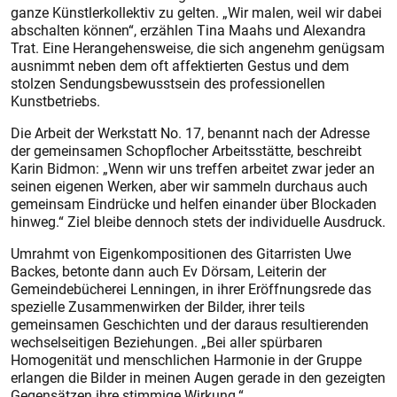
ganze Künstlerkollektiv zu gelten. „Wir malen, weil wir dabei
abschalten können“, erzählen Tina Maahs und Alexandra
Trat. Eine Herangehensweise, die sich angenehm genügsam
ausnimmt neben dem oft affektierten Gestus und dem
stolzen Sendungsbewusstsein des professionellen
Kunstbetriebs.
Die Arbeit der Werkstatt No. 17, benannt nach der Adresse
der gemeinsamen Schopflocher Arbeitsstätte, beschreibt
Karin Bidmon: „Wenn wir uns treffen arbeitet zwar jeder an
seinen eigenen Werken, aber wir sammeln durchaus auch
gemeinsam Eindrücke und helfen einander über Blockaden
hinweg.“ Ziel bleibe dennoch stets der individuelle Ausdruck.
Umrahmt von Eigenkompositionen des Gitarristen Uwe
Backes, betonte dann auch Ev Dörsam, Leiterin der
Gemeindebücherei Lenningen, in ihrer Eröffnungsrede das
spezielle Zusammenwirken der Bilder, ihrer teils
gemeinsamen Geschichten und der daraus resultierenden
wechselseitigen Beziehungen. „Bei aller spürbaren
Homogenität und menschlichen Harmonie in der Gruppe
erlangen die Bilder in meinen Augen gerade in den gezeigten
Gegensätzen ihre stimmige Wirkung.“