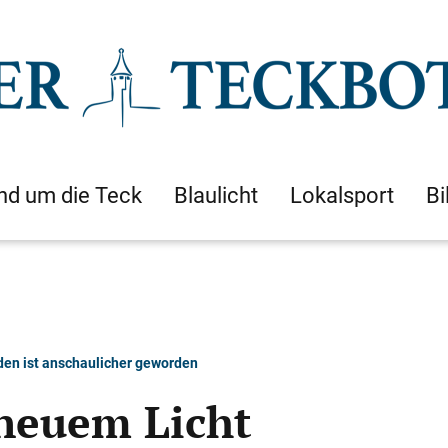
nd um die Teck
Blaulicht
Lokalsport
Bi
den ist anschaulicher geworden
neuem Licht