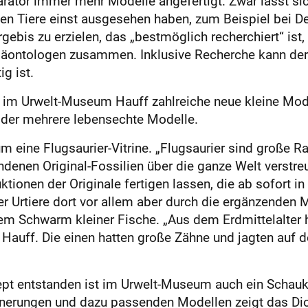
rator immer mehr Modelle angefertigt. Zwar lässt si
en Tiere einst ausgesehen haben, zum Beispiel bei De
bis zu erzielen, das „bestmöglich recherchiert“ ist
läontologen zusammen. Inklusive Recherche kann der 
g ist.
d im Urwelt-Museum Hauff zahlreiche neue kleine Mo
n oder mehrere lebensechte Modelle.
eine Flugsaurier-Vitrine. „Flugsaurier sind große Rar
denen Original-Fossilien über die ganze Welt verstreu
onen der Originale fertigen lassen, die ab sofort i
r Urtiere dort vor allem aber durch die ergänzenden
nem Schwarm kleiner Fische. „Aus dem Erdmittelalter 
lf Hauff. Die einen hatten große Zähne und jagten auf
t entstanden ist im Urwelt-Museum auch ein Schaukas
nerungen und dazu passenden Modellen zeigt das Dio