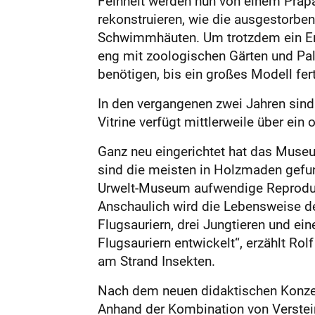
Feinheit werden nun von einem Präpa
rekonstruieren, wie die ausgestorben
Schwimmhäuten. Um trotzdem ein Erge
eng mit zoologischen Gärten und Pa
benötigen, bis ein großes Modell ferti
In den vergangenen zwei Jahren sin
Vitrine verfügt mittlerweile über ei
Ganz neu eingerichtet hat das Museum 
sind die meis­ten in Holzmaden gefun
Urwelt-Museum aufwendige Reprodukti
Anschaulich wird die Lebensweise de
Flugsauriern, drei Jungtieren und ei
Flugsauriern entwickelt“, erzählt Ro
am Strand Insekten.
Nach dem neuen didaktischen Konzep
Anhand der Kombination von Verstei