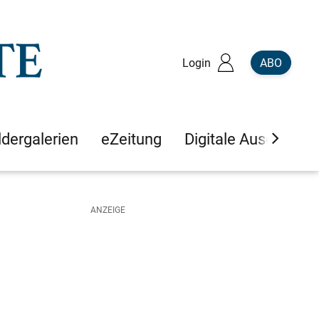
Login
ABO
ldergalerien
eZeitung
Digitale Ausgaben