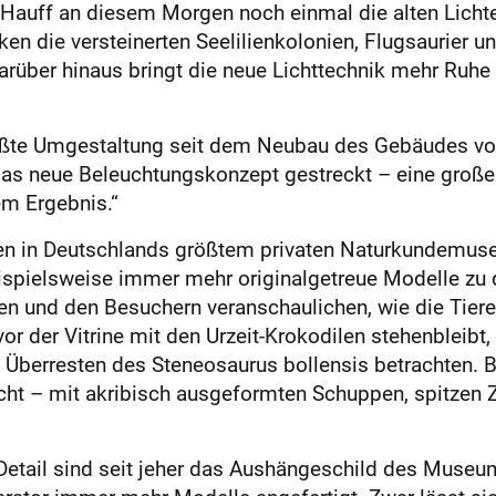
auff an diesem Morgen noch einmal die alten Lichter
en die versteinerten Seelilienkolonien, Flugsaurier u
 Darüber hinaus bringt die neue Lichttechnik mehr Ruhe 
ßte Umgestaltung seit dem Neubau des Gebäudes vor 
 neue Beleuchtungskonzept gestreckt – eine große In
em Ergebnis.“
lien in Deutschlands größtem privaten Naturkundemuse
ispielsweise immer mehr originalgetreue Modelle zu 
en und den Besuchern veranschaulichen, wie die Tier
or der Vitrine mit den Urzeit-Krokodilen stehenbleibt, 
n Überresten des Steneosaurus bollensis betrachten. B
cht – mit akribisch ausgeformten Schuppen, spitzen 
 Detail sind seit jeher das Aushängeschild des Museums