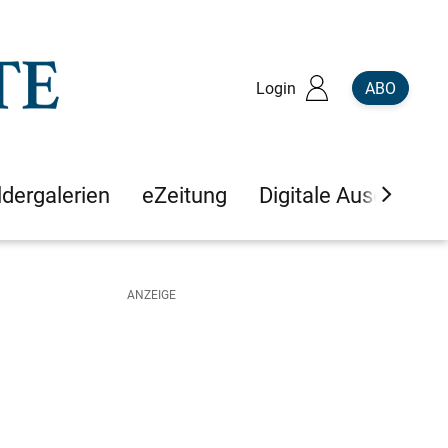
Login
ABO
ldergalerien
eZeitung
Digitale Ausgaben