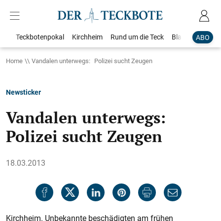
Teckbotenpokal
Kirchheim
Rund um die Teck
Blaulicht
Loka
ABO
Home
Vandalen unterwegs: Polizei sucht Zeugen
Newsticker
Vandalen unterwegs:
Polizei sucht Zeugen
18.03.2013
Kirchheim. Unbekannte beschädigten am frühen