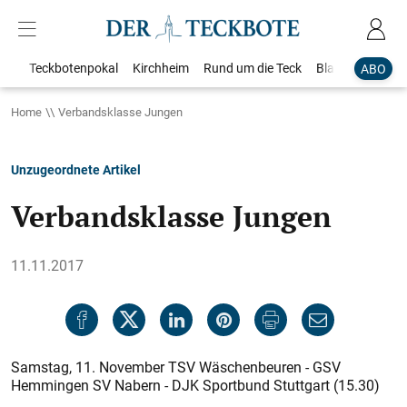
Teckbotenpokal
Kirchheim
Rund um die Teck
Blaulicht
Loka
ABO
Home
Verbandsklasse Jungen
Unzugeordnete Artikel
Verbandsklasse Jungen
11.11.2017
Samstag, 11. November TSV Wäschenbeuren - GSV
Hemmingen SV Nabern - DJK Sportbund Stuttgart (15.30)