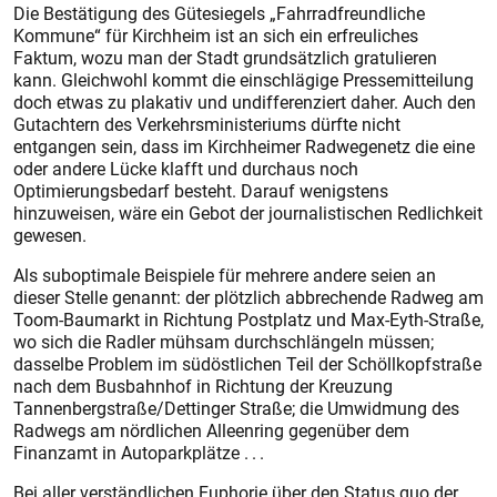
Die Bestätigung des Gütesiegels „Fahrradfreundliche
Kommune“ für Kirchheim ist an sich ein erfreuliches
Faktum, wozu man der Stadt grundsätzlich gratulieren
kann. Gleichwohl kommt die einschlägige Pressemitteilung
doch etwas zu plakativ und undifferenziert daher. Auch den
Gutachtern des Verkehrsministeriums dürfte nicht
entgangen sein, dass im Kirchheimer Radwegenetz die eine
oder andere Lücke klafft und durchaus noch
Optimierungsbedarf besteht. Darauf wenigstens
hinzuweisen, wäre ein Gebot der journalistischen Redlichkeit
gewesen.
Als suboptimale Beispiele für mehrere andere seien an
dieser Stelle genannt: der plötzlich abbrechende Radweg am
Toom-Baumarkt in Richtung Postplatz und Max-Eyth-Straße,
wo sich die Radler mühsam durchschlängeln müssen;
dasselbe Problem im südöstlichen Teil der Schöllkopfstraße
nach dem Busbahnhof in Richtung der Kreuzung
Tannenbergstraße/Dettinger Straße; die Umwidmung des
Radwegs am nördlichen Alleenring gegenüber dem
Finanzamt in Autoparkplätze . . .
Bei aller verständlichen Euphorie über den Status quo der