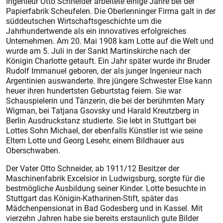
Ingenieur Otto Schneider arbeitete einige Jahre bei der
Papierfabrik Scheufelen. Die Oberlenninger Firma galt in der
süddeutschen Wirtschaftsgeschichte um die
Jahrhundertwende als ein innovatives erfolgreiches
Unternehmen. Am 20. Mai 1908 kam Lotte auf die Welt und
wurde am 5. Juli in der Sankt Martinskirche nach der
Königin Charlotte getauft. Ein Jahr später wurde ihr Bruder
Rudolf Immanuel geboren, der als junger Ingenieur nach
Argentinien auswanderte. Ihre jüngere Schwester Else kann
heuer ihren hundertsten Geburtstag feiern. Sie war
Schauspielerin und Tänzerin, die bei der berühmten Mary
Wigman, bei Tatjana Gsovsky und Harald Kreutzberg in
Berlin Ausdruckstanz studierte. Sie lebt in Stuttgart bei
Lottes Sohn Michael, der ebenfalls Künstler ist wie seine
Eltern Lotte und Georg Lesehr, einem Bildhauer aus
Oberschwaben.
Der Vater Otto Schneider, ab 1911/12 Besitzer der
Maschinenfabrik Excelsior in Ludwigsburg, sorgte für die
bestmögliche Ausbildung seiner Kinder. Lotte besuchte in
Stuttgart das Königin-Katharinen-Stift, später das
Mädchenpensionat in Bad Godesberg und in Kassel. Mit
vierzehn Jahren habe sie bereits erstaunlich gute Bilder