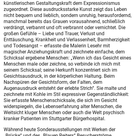
künstlerischen Gestaltungskraft dem Expressionismus
zugeordnet. Diese ausdrucksstarke Kunst zeigt das Leben
nicht bequem und lieblich, sondern unruhig, herausfordernd,
manchmal bereits das Grauen vorausahnend, schließlich
verdrängt, verbannt und oft verbrannt oder vernichtet. Die
großen Gefühle – Liebe und Trauer, Verlust und
Enttäuschung, Krankheit und Verlassenheit, Barmherzigkeit
und Todesangst – erfasste die Malerin Lesehr mit
magischer Anziehungskraft und zeichnete einfache, dem
Schicksal ergebene Menschen: „Wenn ich das Gesicht eines
Menschen male oder zeichne, so verbinde ich mich mit
seinem Schicksal; seine Herkunft konzentriert sich im
Gesichtsausdruck, in der körperlichen Haltung. Beim
Nachspüren der Gesichtsform, der Falten, dem
Augenausdruck entsteht der erlebte Strich“. Sie malte und
zeichnete mit Kohle im Stil expressiver Gegenständlichkeit:
Sie erfasste Menschenschicksale, die sich im Gesicht
widerspiegeln, die Lebenserfahrung alter Menschen, die
Weitsicht kluger Menschen oder auch die Welt psychisch
kranker Patienten im Stuttgarter Bürgerhospital.
Während heute Sonderausstellungen mit Werken der
„Brücke“ und des „Blauen Reiters“ Besucherströme