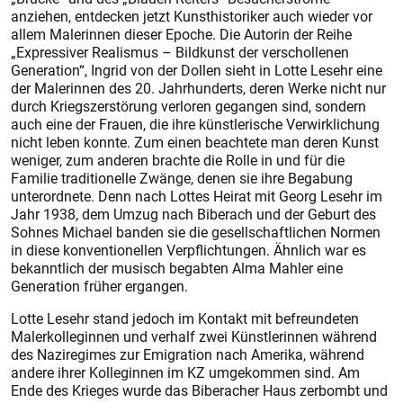
anziehen, entdecken jetzt Kunsthistoriker auch wieder vor
allem Malerinnen dieser Epoche. Die Autorin der Reihe
„Expressiver Realismus – Bildkunst der verschollenen
Generation“, Ingrid von der Dollen sieht in Lotte Lesehr eine
der Malerinnen des 20. Jahrhunderts, deren Werke nicht nur
durch Kriegszerstörung verloren gegangen sind, sondern
auch eine der Frauen, die ihre künstlerische Verwirklichung
nicht leben konnte. Zum einen beachtete man deren Kunst
weniger, zum anderen brachte die Rolle in und für die
Familie traditionelle Zwänge, denen sie ihre Begabung
unterordnete. Denn nach Lottes Heirat mit Georg Lesehr im
Jahr 1938, dem Umzug nach Bibe­rach und der Geburt des
Sohnes Michael banden sie die gesellschaftlichen Normen
in diese konventionellen Verpflichtungen. Ähnlich war es
bekanntlich der musisch begabten Alma Mahler eine
Generation früher ergangen.
Lotte Lesehr stand jedoch im Kontakt mit befreundeten
Malerkolleginnen und verhalf zwei Künstlerinnen während
des Naziregimes zur Emi­gration nach Amerika, während
andere ihrer Kolleginnen im KZ umgekommen sind. Am
Ende des Krieges wurde das Biberacher Haus zerbombt und