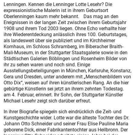
Lenningen. Kennen die Lenninger Lotte Lesehr? Die
expressionistische Malerin ist in ihrem Geburtsort
Oberlenningen kaum mehr bekannt. Das mag an den
Ereignissen in der langen Zeit zwischen ihrem Geburtsjahr
1908 und ihrem Tod 2003 liegen. Ohne Echo verhallte hier
ihre Wiederentdeckung anlässlich ihres 100. Geburtstages,
als landesweit über sie publiziert und im Kirchheimer
Kornhaus, im Schloss Schramberg, im Biberacher Braith-
Mali-Museum, in der Stuttgarter Staatsgalerie sowie in den
Städtischen Galerien Böblingen und Rosenheim Bilder von
ihr zu sehen waren und noch sind. Einige
Ausstellungsbeteiligungen in München, Karlsruhe, Konstanz,
Gera und Dresden, unter anderem mit „Menschenbildern von
Otto Dix“, weisen auf ihren künstlerischen Rang. An die hier
gebürtige Künstlerin sei jetzt an ihrem zehnten Todestag.
am 4. Februar, erinnert. Ihr Sohn, der Stuttgarter Künstler
Michael Lesehr zeigt sich darüber erfreut.
In ihrer Biografie spiegeln sich eindrücklich die Zeit- und
Kunstgeschichte wider. Lotte war die älteste Tochter des Dr.
Johann Otto Schneider und seiner Frau Elise Pauline Maria
geborene Dick, einer Fabrikantentochter aus Heilbronn. Der