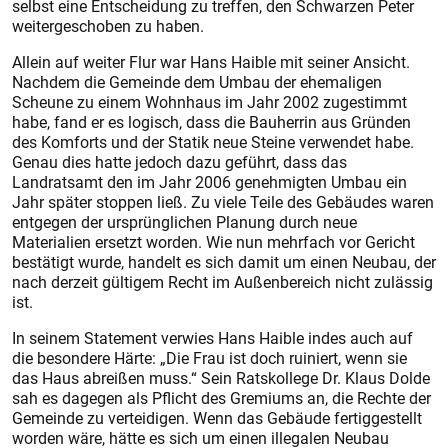
selbst eine Entscheidung zu treffen, den Schwarzen Peter
weitergeschoben zu haben.
Allein auf weiter Flur war Hans Haible mit seiner Ansicht.
Nachdem die Gemeinde dem Umbau der ehemaligen
Scheune zu einem Wohnhaus im Jahr 2002 zugestimmt
habe, fand er es logisch, dass die Bauherrin aus Gründen
des Komforts und der Statik neue Steine verwendet habe.
Genau dies hatte jedoch dazu geführt, dass das
Landratsamt den im Jahr 2006 genehmigten Umbau ein
Jahr später stoppen ließ. Zu viele Teile des Gebäudes waren
entgegen der ursprünglichen Planung durch neue
Materialien ersetzt worden. Wie nun mehrfach vor Gericht
bestätigt wurde, handelt es sich damit um einen Neubau, der
nach derzeit gültigem Recht im Außenbereich nicht zulässig
ist.
In seinem Statement verwies Hans Haible indes auch auf
die besondere Härte: „Die Frau ist doch ruiniert, wenn sie
das Haus abreißen muss.“ Sein Ratskollege Dr. Klaus Dolde
sah es dagegen als Pflicht des Gremiums an, die Rechte der
Gemeinde zu verteidigen. Wenn das Gebäude fertiggestellt
worden wäre, hätte es sich um einen illegalen Neubau