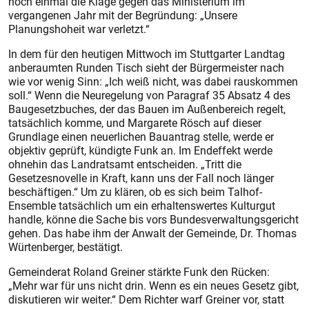
noch einmal die Klage gegen das Ministerium im
vergangenen Jahr mit der Begründung: „Unsere
Planungshoheit war verletzt.“
In dem für den heutigen Mittwoch im Stuttgarter Landtag
anberaumten Runden Tisch sieht der Bürgermeister nach
wie vor wenig Sinn: „Ich weiß nicht, was dabei rauskommen
soll.“ Wenn die Neuregelung von Paragraf 35 Absatz 4 des
Baugesetzbuches, der das Bauen im Außenbereich regelt,
tatsächlich komme, und Margarete Rösch auf dieser
Grundlage einen neuerlichen Bauantrag stelle, werde er
objektiv geprüft, kündigte Funk an. Im Endeffekt werde
ohnehin das Landrats­amt entscheiden. „Tritt die
Gesetzesnovelle in Kraft, kann uns der Fall noch länger
beschäftigen.“ Um zu klären, ob es sich beim Talhof-
Ensemble tatsächlich um ein erhaltenswertes Kulturgut
handle, könne die Sache bis vors Bundesverwaltungsgericht
gehen. Das habe ihm der Anwalt der Gemeinde, Dr. Thomas
Würtenberger, bestätigt.
Gemeinderat Roland Greiner stärkte Funk den Rücken:
„Mehr war für uns nicht drin. Wenn es ein neues Gesetz gibt,
diskutieren wir weiter.“ Dem Richter warf Greiner vor, statt