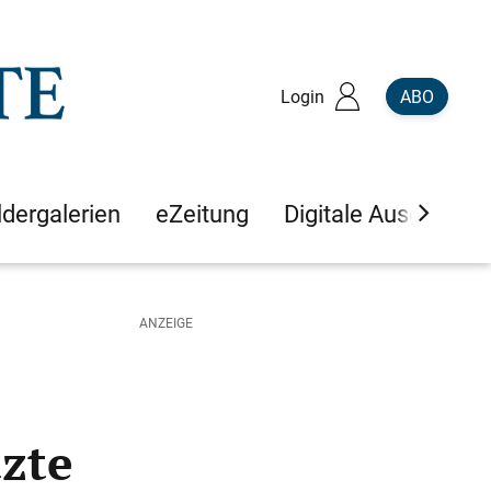
Login
ABO
ldergalerien
eZeitung
Digitale Ausgaben
tzte