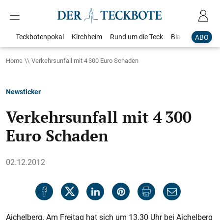
Teckbotenpokal
Kirchheim
Rund um die Teck
Blaulicht
Loka
ABO
Home
Verkehrsunfall mit 4 300 Euro Schaden
Newsticker
Verkehrsunfall mit 4 300
Euro Schaden
02.12.2012
Aichelberg. Am Freitag hat sich um 13.30 Uhr bei Aichelberg