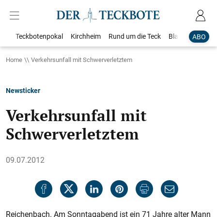
Teckbotenpokal
Kirchheim
Rund um die Teck
Blaulicht
Loka
ABO
Home
Verkehrsunfall mit Schwerverletztem
Newsticker
Verkehrsunfall mit
Schwerverletztem
09.07.2012
Reichenbach. Am Sonntagabend ist ein 71 Jahre alter Mann