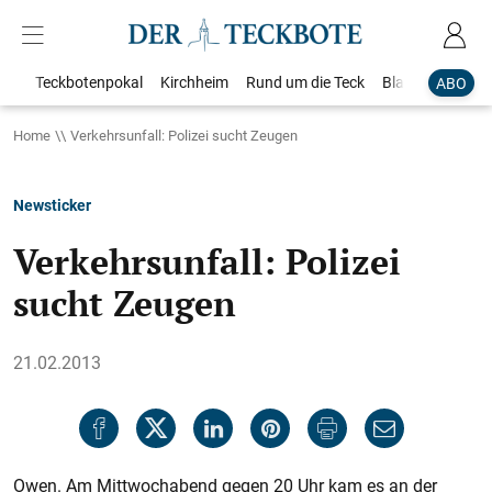
Teckbotenpokal
Kirchheim
Rund um die Teck
Blaulicht
Loka
ABO
Home
Verkehrsunfall: Polizei sucht Zeugen
Newsticker
Verkehrsunfall: Polizei
sucht Zeugen
21.02.2013
Owen. Am Mittwochabend gegen 20 Uhr kam es an der