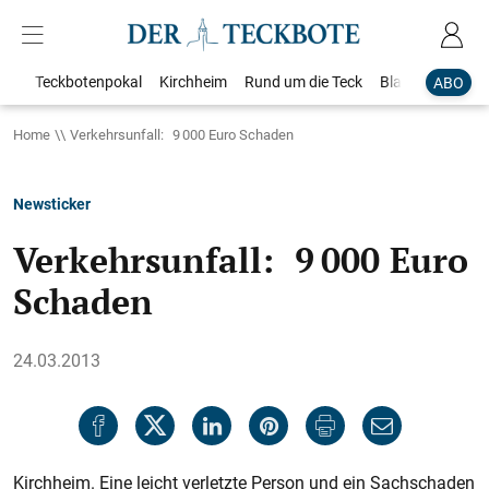
Teckbotenpokal
Kirchheim
Rund um die Teck
Blaulicht
Loka
ABO
Home
Verkehrsunfall: 9 000 Euro Schaden
Newsticker
Verkehrsunfall: 9 000 Euro
Schaden
24.03.2013
Kirchheim. Eine leicht verletzte Person und ein Sachschaden