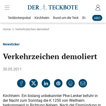
Teckbotenpokal
Kirchheim
Rund um die Teck
Blaulicht
Loka
ABO
Home
Verkehrzeichen demoliert
Newsticker
Verkehrzeichen demoliert
30.05.2011
Kirchheim. Ein bislang unbekannter Pkw-Lenker befuhr in
der Nacht zum Sonntag die K 1250 von Weilheim
herkommend in Richtung Nabern. Nach der Einmündung in