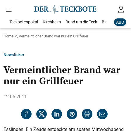
Teckbotenpokal
Kirchheim
Rund um die Teck
Blaulicht
Loka
ABO
Home
Vermeintlicher Brand war nur ein Grillfeuer
Newsticker
Vermeintlicher Brand war
nur ein Grillfeuer
12.05.2011
Esslingen. Ein Zeuge entdeckte am späten Mittwochabend