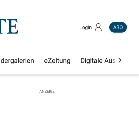
Login
ABO
ldergalerien
eZeitung
Digitale Ausgaben