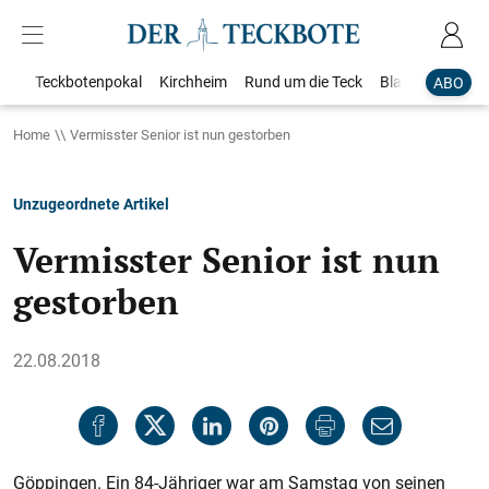
Teckbotenpokal
Kirchheim
Rund um die Teck
Blaulicht
Loka
ABO
Home
Vermisster Senior ist nun gestorben
Unzugeordnete Artikel
Vermisster Senior ist nun
gestorben
22.08.2018
Göppingen. Ein 84-Jähriger war am Samstag von seinen