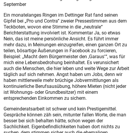
September
Ein monatelanges Ringen im Dettinger Rat fand seinen
Gipfel bei „Pro und Contra“ zweier Pressestimmen aus dem
Teckboten, wovon eine Stimme in die ­„neutrale“
Berichterstattung involviert ist. Kommentar Ja, so etwas
Nein, das ist meine persönliche Ansicht. Es führt immer
mehr dazu, in Meinungen einzugreifen, einen ganzen Ort zu
teilen, bösartige Äußerungen in Facebook zu forcieren,
Beispiel: „Macht dem Bürgermeister den ,Garaus‘ “, was für
mich eine Lebensbedrohung beinhaltet. Es verunsichert
auch die Menschen, die hier leben und weite Wege zur Arbeit
täglich auf sich nehmen. Angst haben um Jobs, denn wir
haben mittlerweile mehr brüchige Jobvermittlungen als
kontinuierliche Berufsausübung, höhere Mieten (nicht jeder
ist Wohnungs- oder Grundbesitzer) mit einem
entsprechenden Einkommen zu sichern.
Gemeinderatsarbeit ist schwer und kein Prestigemittel.
Gespräche können zäh sein, mitunter fallen Worte, die man
besser bei sich behalten hätte, schon wegen der
Sachlichkeit. Eigenbefindlichkeiten haben dort nichts zu
suchen, dem stimmen sicher auch die ehemaligen