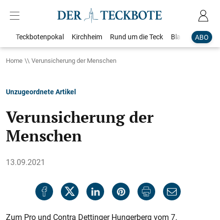
Teckbotenpokal
Kirchheim
Rund um die Teck
Blaulicht
Loka
ABO
Home
Verunsicherung der Menschen
Unzugeordnete Artikel
Verunsicherung der
Menschen
13.09.2021
Zum Pro und Contra Dettinger Hungerberg vom 7.