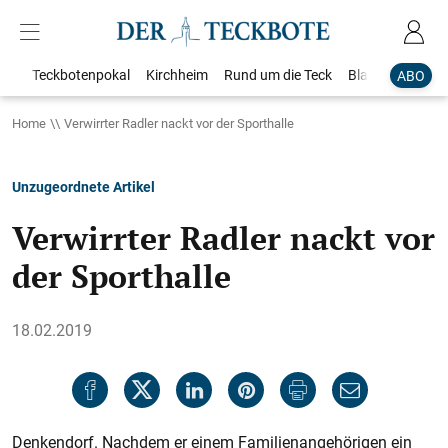
Teckbotenpokal
Kirchheim
Rund um die Teck
Blaulicht
Loka
ABO
Home
Verwirrter Radler nackt vor der Sporthalle
Unzugeordnete Artikel
Verwirrter Radler nackt vor
der Sporthalle
18.02.2019
Denkendorf. Nachdem er einem Familienangehörigen ein