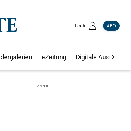
Login
ABO
ldergalerien
eZeitung
Digitale Ausgaben