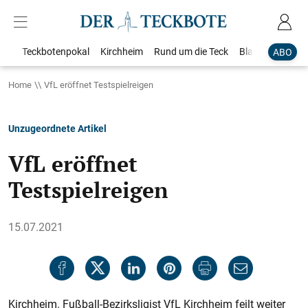
Teckbotenpokal
Kirchheim
Rund um die Teck
Blaulicht
Loka
ABO
Home
VfL eröffnet Testspielreigen
Unzugeordnete Artikel
VfL eröffnet
Testspielreigen
15.07.2021
Kirchheim. Fußball-Bezirksligist VfL Kirchheim feilt weiter