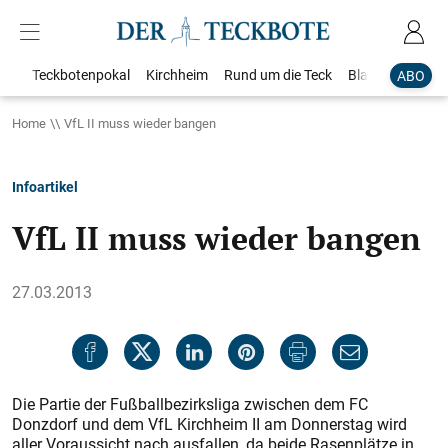
Teckbotenpokal
Kirchheim
Rund um die Teck
Blaulicht
Loka
ABO
Home
VfL II muss wieder bangen
Infoartikel
VfL II muss wieder bangen
27.03.2013
Die Partie der Fußballbezirksliga zwischen dem FC
Donzdorf und dem VfL Kirchheim II am Donnerstag wird
aller Voraussicht nach ausfallen, da beide Rasenplätze in