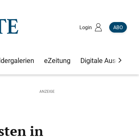
Login
ABO
ldergalerien
eZeitung
Digitale Ausgaben
sten in