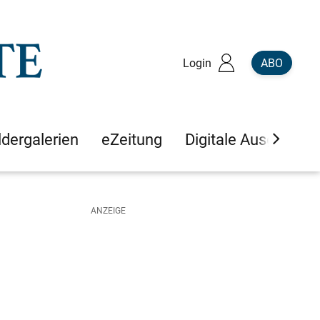
Login
ABO
ldergalerien
eZeitung
Digitale Ausgaben