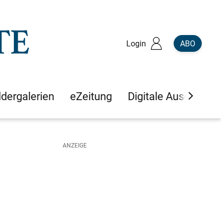
Login
ABO
ldergalerien
eZeitung
Digitale Ausgaben