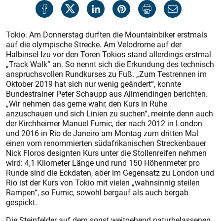
Tokio. Am Donnerstag durften die Mountainbiker erstmals
auf die olympische Strecke. Am Velodrome auf der
Halbinsel Izu vor den Toren Tokios stand allerdings erstmal
„Track Walk“ an. So nennt sich die Erkundung des technisch
anspruchsvollen Rundkurses zu Fuß. „Zum Testrennen im
Oktober 2019 hat sich nur wenig geändert“, konnte
Bundestrainer Peter Schaupp aus Allmendingen berichten.
„Wir nehmen das gerne wahr, den Kurs in Ruhe
anzuschauen und sich Linien zu suchen“, meinte denn auch
der Kirchheimer Manuel Fumic, der nach 2012 in London
und 2016 in Rio de Janeiro am Montag zum dritten Mal
einen vom renommierten südafrikanischen Streckenbauer
Nick Floros designten Kurs unter die Stollenreifen nehmen
wird: 4,1 Kilometer Länge und rund 150 Höhenmeter pro
Runde sind die Eckdaten, aber im Gegensatz zu London und
Rio ist der Kurs von Tokio mit vielen „wahnsinnig steilen
Rampen“, so Fumic, sowohl bergauf als auch bergab
gespickt.
Die Steinfelder auf dem sonst weitgehend naturbelassenen