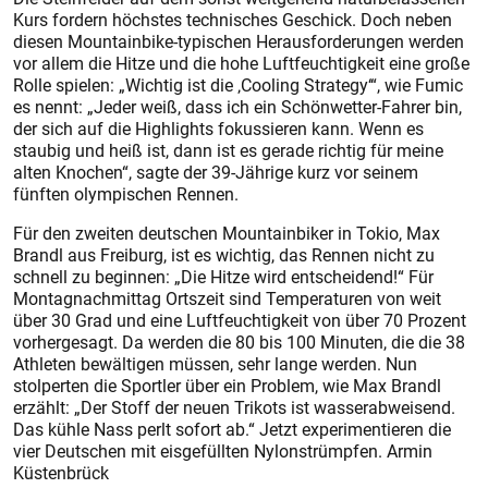
Kurs fordern höchstes technisches Geschick. Doch neben
diesen Mountainbike-typischen Herausforderungen werden
vor allem die Hitze und die hohe Luftfeuchtigkeit eine große
Rolle spielen: „Wichtig ist die ‚Cooling Strategy‘“, wie Fumic
es nennt: „Jeder weiß, dass ich ein Schönwetter-Fahrer bin,
der sich auf die Highlights fokussieren kann. Wenn es
staubig und heiß ist, dann ist es gerade richtig für meine
alten Knochen“, sagte der 39-Jährige kurz vor seinem
fünften olympischen Rennen.
Für den zweiten deutschen Mountainbiker in Tokio, Max
Brandl aus Freiburg, ist es wichtig, das Rennen nicht zu
schnell zu beginnen: „Die Hitze wird entscheidend!“ Für
Montagnachmittag Ortszeit sind Temperaturen von weit
über 30 Grad und eine Luftfeuchtigkeit von über 70 Prozent
vorhergesagt. Da werden die 80 bis 100 Minuten, die die 38
Athleten bewältigen müssen, sehr lange werden. Nun
stolperten die Sportler über ein Problem, wie Max Brandl
erzählt: „Der Stoff der neuen Trikots ist wasserabweisend.
Das kühle Nass perlt sofort ab.“ Jetzt experimentieren die
vier Deutschen mit eisgefüllten Nylonstrümpfen. Armin
Küstenbrück