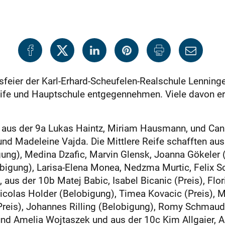
feier der Karl-Erhard-Scheufelen-Realschule Lenning
eife und Hauptschule entgegennehmen. Viele davon er
aus der 9a Lukas Haintz, Miriam Hausmann, und Can S
und Madeleine Vajda. Die Mittlere Reife schafften aus 
ung), Medina Dzafic, Marvin Glensk, Joanna Gökeler (P
bigung), Larisa-Elena Monea, Nedzma Murtic, Felix Sc
c, aus der 10b Matej Babic, Isabel Bicanic (Preis), F
Nicolas Holder (Belobigung), Timea Kovacic (Preis), M
reis), Johannes Rilling (Belobigung), Romy Schmaud
 und Amelia Wojtaszek und aus der 10c Kim Allgaier, 