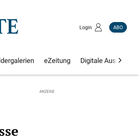
Login
ABO
ldergalerien
eZeitung
Digitale Ausgaben
sse