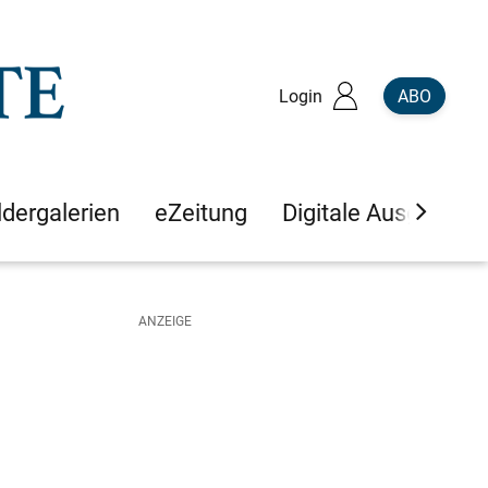
Login
ABO
ldergalerien
eZeitung
Digitale Ausgaben