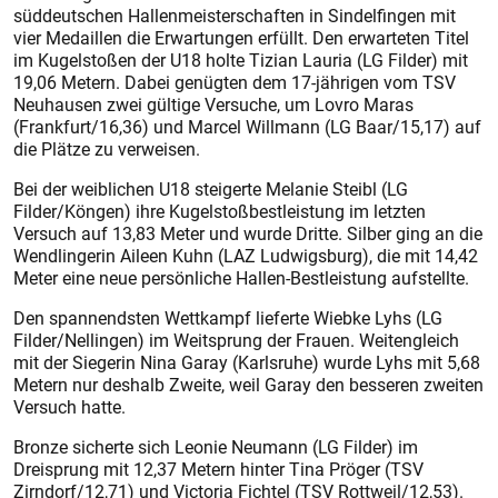
süddeutschen Hallenmeisterschaften in Sindelfingen mit
vier Medaillen die Erwartungen erfüllt. Den erwarteten Titel
im Kugelstoßen der U18 holte Tizian Lauria (LG Filder) mit
19,06 Metern. Dabei genügten dem 17-jährigen vom TSV
Neuhausen zwei gültige Versuche, um Lovro Maras
(Frankfurt/16,36) und Marcel Willmann (LG Baar/15,17) auf
die Plätze zu verweisen.
Bei der weiblichen U18 steigerte Melanie Steibl (LG
Filder/Köngen) ihre Kugelstoßbestleistung im letzten
Versuch auf 13,83 Meter und wurde Dritte. Silber ging an die
Wendlingerin Aileen Kuhn (LAZ Ludwigsburg), die mit 14,42
Meter eine neue persönliche Hallen-Bestleistung aufstellte.
Den spannendsten Wettkampf lieferte Wiebke Lyhs (LG
Filder/Nellingen) im Weitsprung der Frauen. Weitengleich
mit der Siegerin Nina Garay (Karlsruhe) wurde Lyhs mit 5,68
Metern nur deshalb Zweite, weil Garay den besseren zweiten
Versuch hatte.
Bronze sicherte sich Leonie Neumann (LG Filder) im
Dreisprung mit 12,37 Metern hinter Tina Pröger (TSV
Zirndorf/12,71) und Victoria Fichtel (TSV Rottweil/12,53).