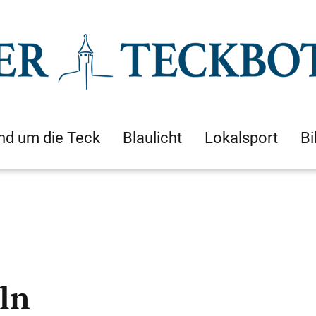
nd um die Teck
Blaulicht
Lokalsport
Bi
ln