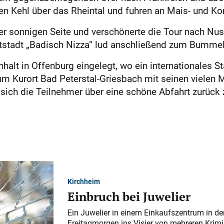
en Kehl über das Rheintal und fuhren an Mais- und Ko
ner sonnigen Seite und verschönerte die Tour nach Nu
tstadt „Badisch Nizza“ lud anschließend zum Bummel
alt in Offenburg eingelegt, wo ein internationales Sta
m Kurort Bad Peterstal-Griesbach mit seinen vielen M
sich die Teilnehmer über eine schöne Abfahrt zurüc
Kirchheim
Einbruch bei Juwelier
Ein Juwelier in einem Einkaufszentrum in der
Freitagmorgen ins Visier von mehreren Krimi