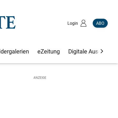
Login
ABO
ldergalerien
eZeitung
Digitale Ausgaben