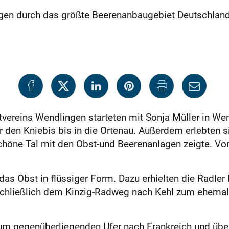
agen durch das größte Beerenanbaugebiet Deutschland
vereins Wendlingen starteten mit Sonja Müller in We
 den Kniebis bis in die Ortenau. Außerdem erlebten s
schöne Tal mit den Obst-und Beerenanlagen zeigte. Vo
as Obst in flüssiger Form. Dazu erhielten die Radler 
e schließlich dem Kinzig-Radweg nach Kehl zum ehem
um gegenüberliegenden Ufer nach Frankreich und über