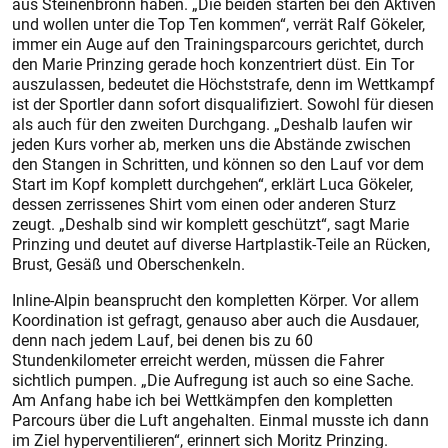
aus Steinenbronn haben. „Die beiden starten bei den Aktiven
und wollen unter die Top Ten kommen“, verrät Ralf Gökeler,
immer ein Auge auf den Trainingsparcours gerichtet, durch
den Marie Prinzing gerade hoch konzentriert düst. Ein Tor
auszulassen, bedeutet die Höchststrafe, denn im Wettkampf
ist der Sportler dann sofort disqualifiziert. Sowohl für diesen
als auch für den zweiten Durchgang. „Deshalb laufen wir
jeden Kurs vorher ab, merken uns die Abstände zwischen
den Stangen in Schritten, und können so den Lauf vor dem
Start im Kopf komplett durchgehen“, erklärt Luca Gökeler,
dessen zerrissenes Shirt vom einen oder anderen Sturz
zeugt. „Deshalb sind wir komplett geschützt“, sagt Marie
Prinzing und deutet auf diverse Hartplastik-Teile an Rücken,
Brust, Gesäß und Oberschenkeln.
Inline-Alpin beansprucht den kompletten Körper. Vor allem
Koordination ist gefragt, genauso aber auch die Ausdauer,
denn nach jedem Lauf, bei denen bis zu 60
Stundenkilometer erreicht werden, müssen die Fahrer
sichtlich pumpen. „Die Aufregung ist auch so eine Sache.
Am Anfang habe ich bei Wettkämpfen den kompletten
Parcours über die Luft angehalten. Einmal musste ich dann
im Ziel hyperventilieren“, erinnert sich Moritz Prinzing.