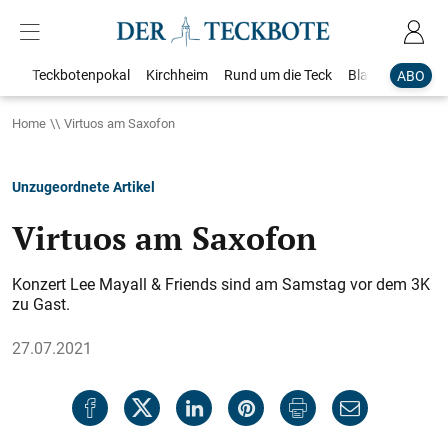
Teckbotenpokal
Kirchheim
Rund um die Teck
Blaulicht
Loka
ABO
Home
Virtuos am Saxofon
Unzugeordnete Artikel
Virtuos am Saxofon
Konzert Lee Mayall & Friends sind am Samstag vor dem 3K
zu Gast.
27.07.2021