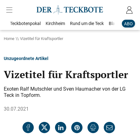
Teckbotenpokal
Kirchheim
Rund um die Teck
Blaulicht
Loka
ABO
Home
Vizetitel für Kraftsportler
Unzugeordnete Artikel
Vizetitel für Kraftsportler
Exoten Ralf Mutschler und Sven Haumacher von der LG
Teck in Topform.
30.07.2021